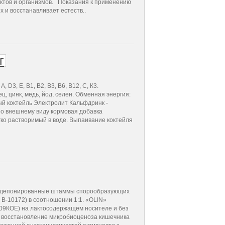
ктов и организмов. Показания к применению
 и восстанавливает естеств..
D3, Е, В1, В2, В3, В6, В12, С, К3.
, цинк, медь, йод, селен. Обменная энергия:
й коктейль Электролит Кальфдринк -
По внешнему виду кормовая добавка
гко растворимый в воде. Выпаивание коктейля
задепонированные штаммы спорообразующих
М: В-10172) в соотношении 1:1. «OLIN»
109КОЕ) на лактосодержащем носителе и без
, восстановление микробиоценоза кишечника