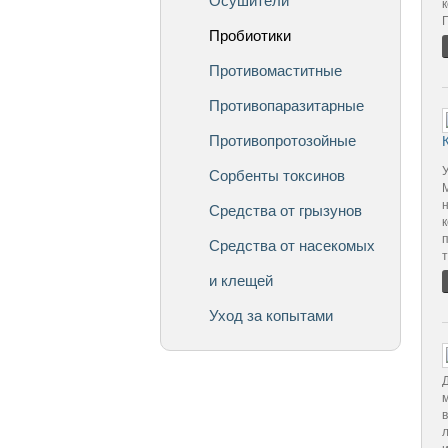
Осушители
Пробиотики
Противомаститные
Противопаразитарные
Противопротозойные
У
Сорбенты токсинов
Средства от грызунов
Средства от насекомых
т
и клещей
Уход за копытами
м