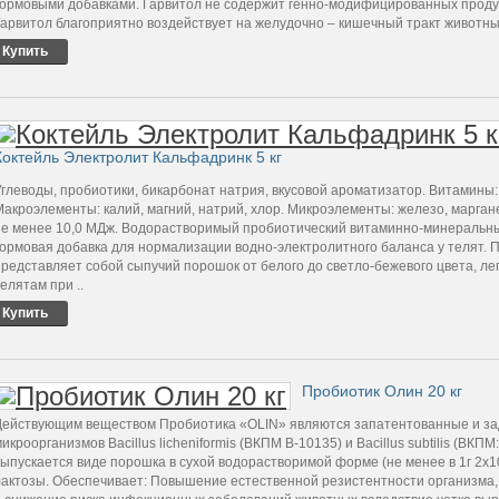
кормовыми добавками. Гарвитол не содержит генно-модифицированных проду
Гарвитол благоприятно воздействует на желудочно – кишечный тракт животных
Купить
Коктейль Электролит Кальфадринк 5 кг
глеводы, пробиотики, бикарбонат натрия, вкусовой ароматизатор. Витамины: А, 
Макроэлементы: калий, магний, натрий, хлор. Микроэлементы: железо, марганец
не менее 10,0 МДж. Водорастворимый пробиотический витаминно-минеральны
кормовая добавка для нормализации водно-электролитного баланса у телят. 
представляет собой сыпучий порошок от белого до светло-бежевого цвета, ле
елятам при ..
Купить
Пробиотик Олин 20 кг
Действующим веществом Пробиотика «OLIN» являются запатентованные и 
икроорганизмов Bacillus liсheniformis (ВКПМ В-10135) и Bacillus subtilis (ВКП
выпускается виде порошка в сухой водорастворимой форме (не менее в 1г 2х
лактозы. Обеспечивает: Повышение естественной резистентности организма