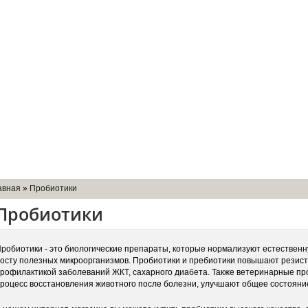
мпании
Доставка
Оборудование
Контакты
авная
»
Пробиотики
Пробиотики
робиотики - это биологические препараты, которые нормализуют естествен
осту полезных микроорганизмов. Пробиотики и пребиотики повышают резист
рофилактикой заболеваний ЖКТ, сахарного диабета. Также ветеринарные пр
роцесс восстановления животного после болезни, улучшают общее состояни