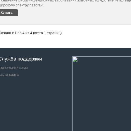
и снижение риска инфекционных заболеваний животных вследствие четко выр
широкому спектру патоген..
Купить
казано с 1 по 4 из 4 (всего 1 страниц)
Служба поддержки
Связаться с нами
Карта сайта