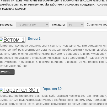
 нашем интернет-магазине вы можете купить пробиотики высокого качества
актобактерии, по низким ценам. Мы заботимся о качестве продукции, поэто
т ведущих заводов.
Сравнение тов
ртировка:
Показать:
Ветом 1
Применяют крупному рогатому скоту, свиньям, лошадям, мелким домашним жи
естественной резистентности организма; для профилактики и лечения дисбак
длительного лечения антибиотиками; при смене рационов или при ухудшении 
процессов нормального пищеварения, связанных с ферментной недостаточнос
продуктивности животных; для стимуляции роста и развития молодняка. По
етодом с водой, кор..
Купить
Гарвитол 30 г
Прополис, пробиотик, экстракт коры дуба, экстракт чеснока, экстракт эхинаце
камедь (Е412) ,вода Фармакологические свойства По внешнему виду представля
темно - коричневого цвета. Лакомство совместимо со всеми ингредиентами ко