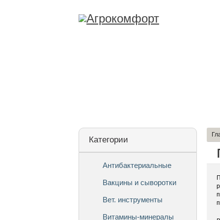
Лицензия
О Ко
Гл
Категории
Антибактериальные
П
Вакцины и сыворотки
р
п
Вет. инструменты
п
Витамины-минералы