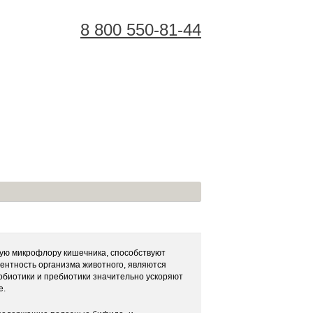
8 800 550-81-44
Корзина Покупок:
ную микрофлору кишечника, способствуют
ентность организма животного, являются
обиотики и пребиотики значительно ускоряют
е.