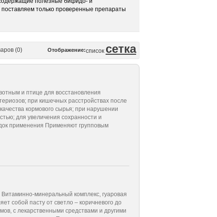
, содержащие полезные бифидо- и
му поставляем только проверенные препараты
сетка
аров (0)
Отображение:
список
вотным и птице для восстановления
териозов; при кишечных расстройствах после
качества кормового сырья; при нарушении
тью; для увеличения сохранности и
рядок применения Применяют групповым
и, Витаминно-минеральный комплекс, ­гуаровая
ет собой пасту от светло – коричневого до
рмов, с лекарственными средствами и другими