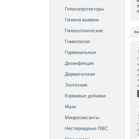
В
л
Гепатопротекторы
о
Гигиена вымени
Гинекологические
Со
Гомеопатия
Гормональные
Дезинфекция
Дерматология
Зоотехния
м
Кормовые добавки
Мази
Миорелаксанты
Нестероидные ПВС