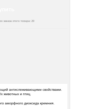
упить
 заказа этого товара: 20
ающий антислеживающими свойствами.
/х животных и птиц.
ого аморфного диоксида кремния.