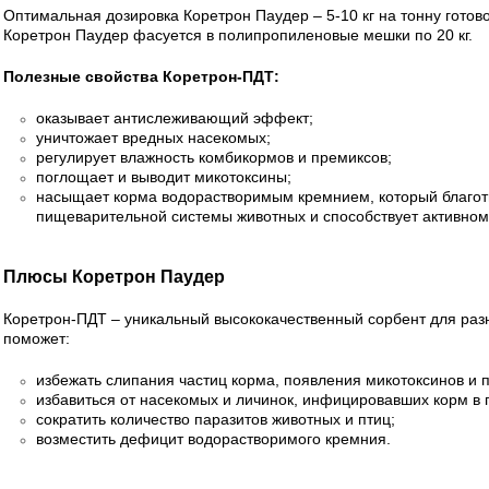
Оптимальная дозировка Коретрон Паудер – 5-10 кг на тонну готово
Коретрон Паудер фасуется в полипропиленовые мешки по 20 кг.
Полезные свойства Коретрон-ПДТ:
оказывает антислеживающий эффект;
уничтожает вредных насекомых;
регулирует влажность комбикормов и премиксов;
поглощает и выводит микотоксины;
насыщает корма водорастворимым кремнием, который благот
пищеварительной системы животных и способствует активном
Плюсы Коретрон Паудер
Коретрон-ПДТ – уникальный высококачественный сорбент для разн
поможет:
избежать слипания частиц корма, появления микотоксинов и 
избавиться от насекомых и личинок, инфицировавших корм в 
сократить количество паразитов животных и птиц;
возместить дефицит водорастворимого кремния.