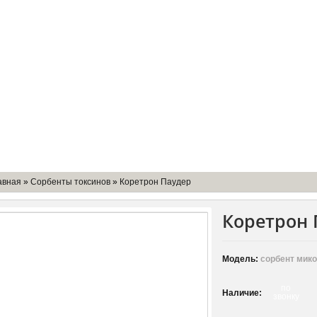
мпании
Доставка
Оборудование
Контакты
авная
»
Сорбенты токсинов
»
Коретрон Паудер
Коретрон 
Модель:
сорбент мико
по
Наличие:
звонку