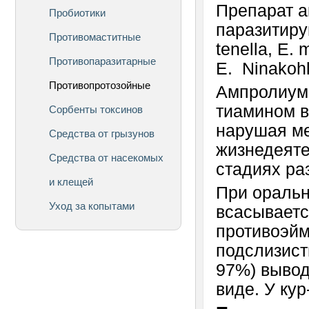
Препарат а
Пробиотики
паразитиру
Противомаститные
tenella, E. 
Противопаразитарные
E. Ninakohl
Противопротозойные
Ампролиум,
тиамином в
Сорбенты токсинов
нарушая ме
Средства от грызунов
жизнедеяте
Средства от насекомых
стадиях ра
и клещей
При оральн
Уход за копытами
всасываетс
противоэйм
подслизист
97%) вывод
виде. У ку