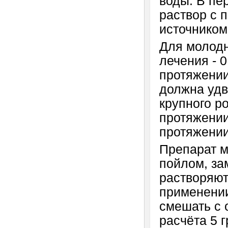
воды. В пе
раствор с 
источником
Для молодн
лечения - 0
протяжении
должна удв
крупного ро
протяжении
протяжении
Препарат м
пойлом, за
растворяют
применении
смешать с 
расчёта 5 г