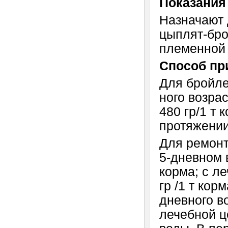
Показания
Назначают 
цыплят-бро
племенной 
Способ пр
Для бройле
ного возра
480 гр/1 т
протяжении 
Для ремонт
5-дневном в
корма; с л
гр /1 т кор
дневного во
лечебной ц