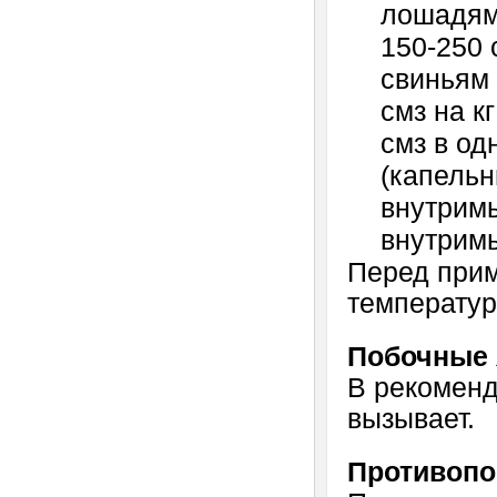
лошадям
150-250 
свиньям
смз на к
смз в од
(капель
внутримы
внутримы
Перед прим
температур
Побочные 
В рекоменд
вызывает.
Противопо