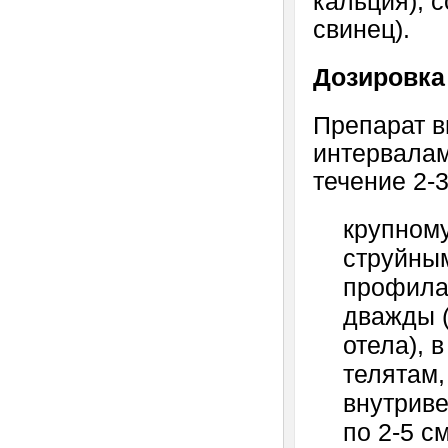
кальция), 
свинец).
Дозировка
Препарат в
интервалам
течение 2-
крупному
струйным
профила
дважды (
отела), 
телятам,
внутрив
по 2-5 с