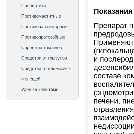
Пробиотики
Показания
Противомаститные
Препарат п
Противопаразитарные
предродовы
Противопротозойные
Применяют
Сорбенты токсинов
(гипокальц
и послерод
Средства от грызунов
десенсибил
Средства от насекомых
составе ко
и клещей
воспалител
Уход за копытами
(эндометри
печени, пн
отравления
взаимодейс
недиссоции