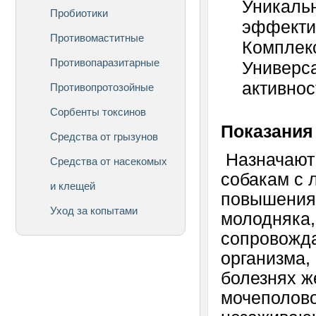
Уникаль
Пробиотики
эффекти
Противомаститные
Комплек
Противопаразитарные
Универс
активнос
Противопротозойные
Сорбенты токсинов
Показания
Средства от грызунов
Назначают 
Средства от насекомых
собакам с 
и клещей
повышения 
Уход за копытами
молодняка,
сопровожд
организма,
болезнях ж
мочеполово