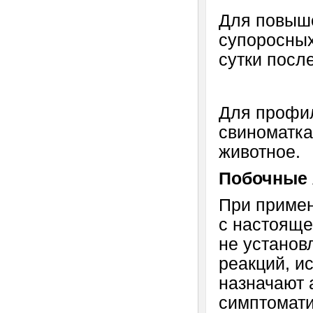
Для повыше
супоросных
сутки посл
Для профил
свиноматка
животное.
Побочные 
При примен
с настояще
не установ
реакций, и
назначают 
симптомати