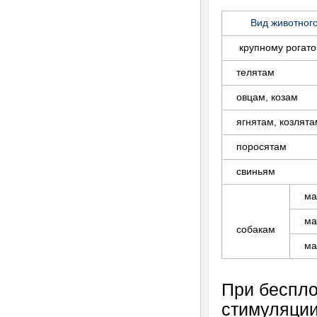
Вид животног
крупному рогато
телятам
овцам, козам
ягнятам, козлята
поросятам
свиньям
ма
м
собакам
м
При беспло
стимуляции