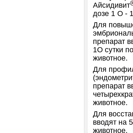
Айсидивит
дозе 1 О - 
Для повыш
эмбриональ
препарат в
1О сутки по
животное.
Для профи
(эндометри
препарат в
четырехкра
животное.
Для восста
вводят на 5
животное.