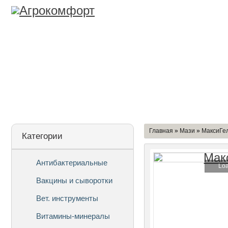
Лицензия
О Компании
Дост
Главная
»
Мази
»
МаксиГе
Категории
Антибактериальные
Loa
Вакцины и сыворотки
Вет. инструменты
Витамины-минералы