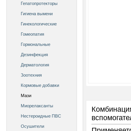
Гепатопротекторы
Гигиена вымени
Гинекологические
Гомеопатия
Гормональные
Дезинфекция
Дерматология
Зоотехния
Кормовые добавки
Мази
Миорелаксанты
Комбинация
Нестероидные ПВС
вспомогате
Осушители
Применяетс