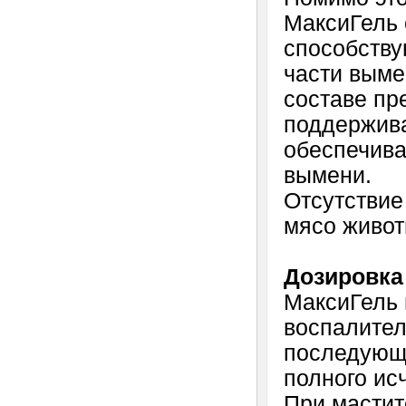
МаксиГель 
способству
части выме
составе пр
поддержива
обеспечива
вымени.
Отсутствие
мясо живот
Дозировка
МаксиГель 
воспалител
последующи
полного ис
При мастит