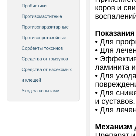
Пробиотики
коров и св
воспалений
Противомаститные
Противопаразитарные
Показания
Противопротозойные
•
Для профи
Сорбенты токсинов
•
Для лечен
•
Эффектив
Средства от грызунов
ламинита и
Средства от насекомых
•
Для ухода
и клещей
повреждени
Уход за копытами
•
Для сниже
и суставов.
•
Для лечен
Механизм 
Препарат и