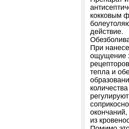
антисептич
кокковым 
болеутоля
действие.
Обезболив
При нанесе
ощущение х
рецепторов
тепла и об
образовани
количества
регулируют
соприкосно
окончаний,
из кровено
Помимо это