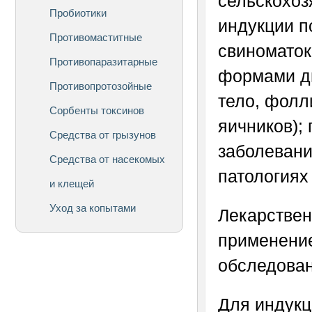
сельскохоз
Пробиотики
индукции п
Противомаститные
свиноматок
Противопаразитарные
формами ди
Противопротозойные
тело, фолл
Сорбенты токсинов
яичников);
Средства от грызунов
заболевани
Средства от насекомых
патологиях
и клещей
Уход за копытами
Лекарствен
применение
обследован
Для индукц