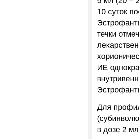
5 мл (20 – 
10 суток п
Эстрофанти
течки отме
лекарствен
хорионичес
ИЕ однокра
внутривенн
Эстрофанти
Для профил
(субинволю
в дозе 2 мл