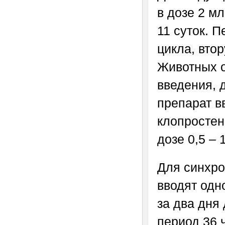
в дозе 2 м
11 суток. 
цикла, вто
Животных о
введения, 
препарат вв
клопростен
дозе 0,5 – 
Для синхро
вводят одно
за два дня
период 36 