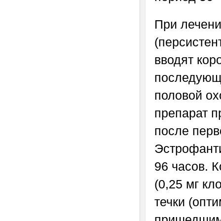
При лечен
(персистен
вводят коро
последующ
половой ох
препарат п
после перв
Эстрофанти
96 часов. 
(0,25 мг кл
течки (опти
пришедшим 