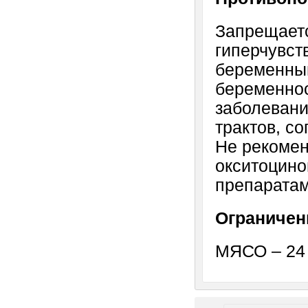
Запрещаетс
гиперчувст
беременны
беременнос
заболевани
трактов, с
Не рекомен
окситоцин
препаратам
Ограничен
МЯСО – 24 