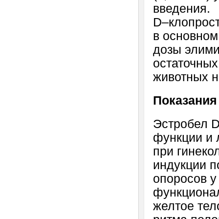
введения.
D–клопрост
в основном
дозы элими
остаточных
животных н
Показания
Эстробел D
функции и 
при гинеко
индукции п
опоросов у
функциона
желтое тел