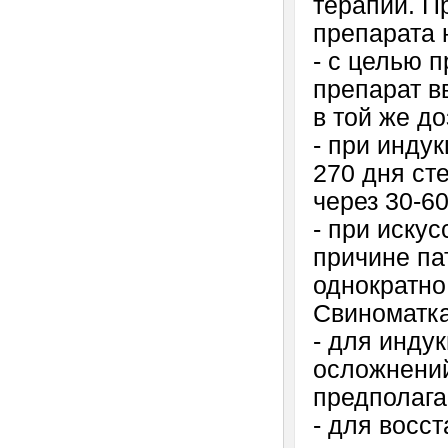
терапии. П
препарата н
- с целью 
препарат в
в той же до
- при инду
270 дня ст
через 30-6
- при иску
причине па
однократно
Свиноматка
- для инду
осложнений
предполага
- для восс