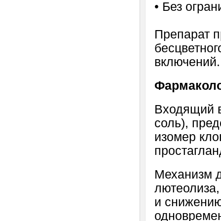
• Без огран
Препарат п
бесцветног
включений.
Фармаколо
Входящий в
соль), пре
изомер кло
простаглан
Механизм д
лютеолиза,
и снижению
одновреме