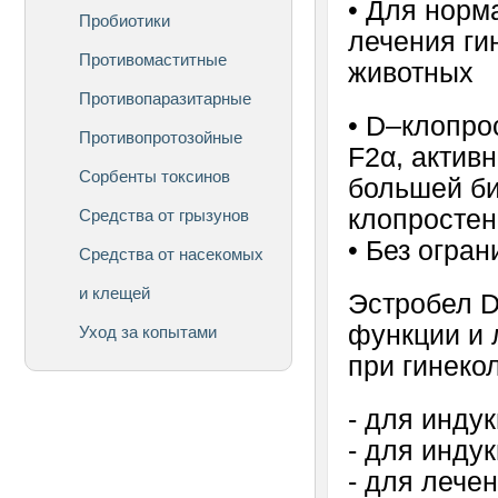
• Для норм
Пробиотики
лечения ги
Противомаститные
животных
Противопаразитарные
• D–клопро
Противопротозойные
F2α, актив
Сорбенты токсинов
большей би
клопросте
Средства от грызунов
• Без огран
Средства от насекомых
и клещей
Эстробел D
функции и 
Уход за копытами
при гинеко
- для инду
- для инду
- для лече