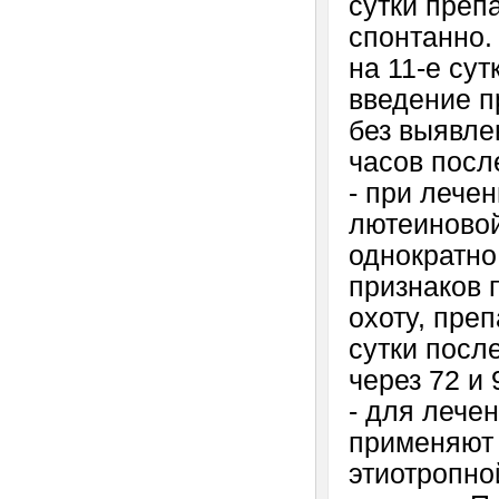
сутки преп
спонтанно.
на 11-е су
введение п
без выявле
часов посл
- при лече
лютеиновой
однократно
признаков 
охоту, преп
сутки посл
через 72 и
- для лече
применяют 
этиотропно