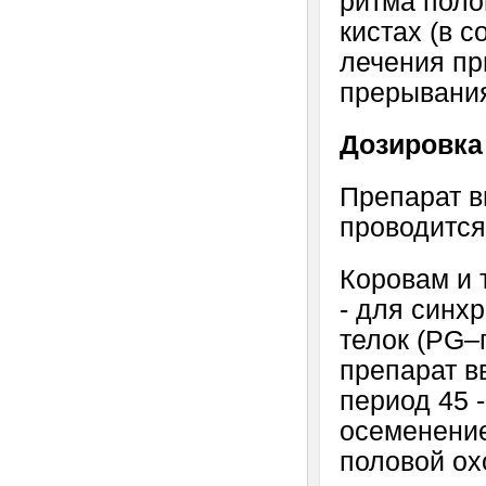
ритма поло
кистах (в 
лечения пр
прерывания
Дозировка
Препарат в
проводится
Коровам и 
- для синх
телок (PG–
препарат в
период 45 
осеменение
половой ох