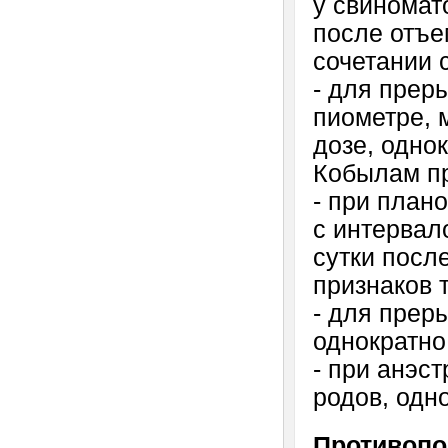
у свиномат
после отъе
сочетании 
- для прер
пиометре, 
дозе, однок
Кобылам пр
- при план
с интервал
сутки посл
признаков т
- для прер
однократно
- при анэс
родов, одн
Противопо