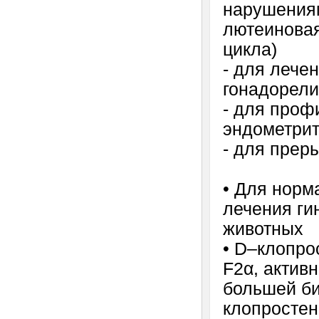
нарушениям
лютеиновая
цикла)
- для лече
гонадорели
- для проф
эндометри
- для прер
• Для норм
лечения ги
животных
• D–клопро
F2α, актив
большей би
клопросте