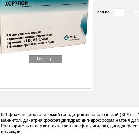
К
Кол-во:
Loading...
В 1 флаконе: хорионический гонадотропин человеческий (ХГЧ) —
маннитол, динатрия фосфат дигидрат, дигидрофосфат натрия диги
Растворитель содержит: динатрия фосфат дигидрат, дигидрофосфа
инъекций.