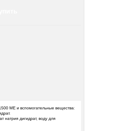
упить
 1500 ME и вспомогательные вещества:
драт.
т натрия дигидрат, воду для