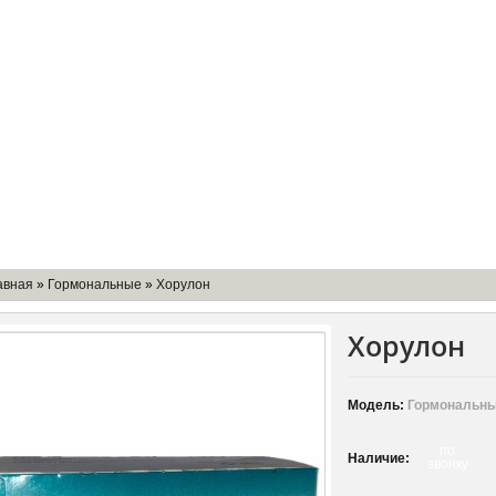
мпании
Доставка
Оборудование
Контакты
авная
»
Гормональные
»
Хорулон
Хорулон
Модель:
Гормональны
по
Наличие:
звонку