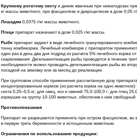
Крупному рогатому скоту
и диким жвачным при нематодозах преп
кг массы животного; при фасциолезе и дикроцелиозе в дозе 0,05 г
Лошадям
0,0375 г/кг массы животного.
Птице
препарат назначают в дозе 0,025 г/кг массы.
Рыбе
препарат задают в виде лечебного гранулированного комбико
тонну комбикорма. Лечебный комбикорм с препаратом применяют
один раз в день два дня подряд из расчета 5% лечебного корма о
скармливания. Дегельминтизация рыбы проводится в течение тре
необходимости можно проводить дегельминтизацию рыбы во втору
посадкой на зимовку или за месяц до реализации.
При групповом способе применения рассчитанную дозу препарат
концентрированным кормом (из расчета корма на одно животное):
скота 0,25–0,5 кг; для овец, коз и свиней 75,0-100,0 г; для птиц 2
кормушки на группу 10-100 животных, обеспечив к ним свободный 
Противопоказания
Препарат не разрешается применять при остром фасциолезе, во 
в первую треть беременности и истощенным животным.
Ограничения по
использованию продукции: