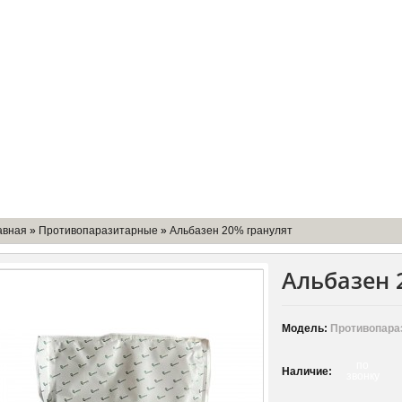
мпании
Доставка
Оборудование
Контакты
авная
»
Противопаразитарные
»
Альбазен 20% гранулят
Альбазен 
Модель:
Противопара
по
Наличие:
звонку