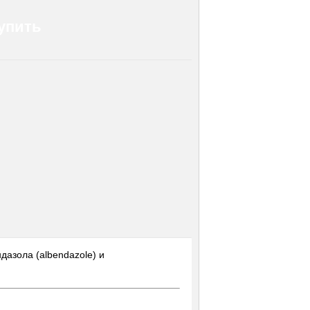
упить
дазола (albendazole) и