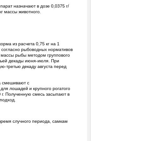
арат назначают в дозе 0,0375 г/
/кг массы животного.
рма из расчета 0,75 кг на 1
 согласно рыбоводных нормативов
т массы рыбы методом группового
тьей декады июня-июля. При
ю-третью декаду августа перед
а смешивают с
 для лошадей и крупного рогатого
5,0 г. Полученную смесь засыпают в
подход.
время случного периода, самкам