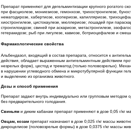
Препарат применяют для дегельминтизации крупного рогатого скот
при фасциолезе, мониезиозе, гемонхозе, трихостронгилезе, бунос
нематодирозе, хабертиозе, коопериозе, капилляриозе, трихоцефале
хиостронгилезе, цистокаулезе, мюллериозе; лошадей при параскар
стронгилоидозе; свиней при аскариозе, метастронгилезе, эзофагос
гетеракидозе; рыб при лигулезе, кавиозе, ботриоцефалезе и смеш
Фармакологические свойства
Альбендазол, входящий в состав препарата, относится к антигель
действия, обладает выраженным антигельминтным действием проти
незрелых форм), цестод и трематод (только половозрелых). Меха
в нарушении углеводного обмена и микротубулярной функции гельм
и выделению из организма животного.
Дозы и способ применения
Препарат задают внутрь индивидуально или групповым методом о
без предварительного голодания.
Свиньям
и диким кабанам препарат применяют в дозе 0,05 г/кг м
Овцам, козам
препарат назначают в дозе 0,025 г/кг массы животн
дикроцелиозе (половозрелые формы) в дозе 0,0375 г/кг массы жив