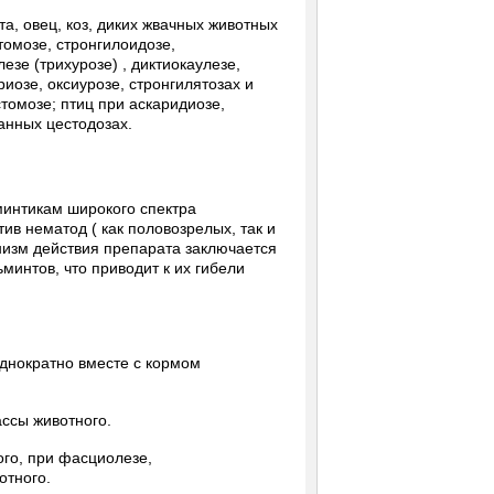
а, овец, коз, диких жвачных животных
томозе, стронгилоидозе,
зе (трихурозе) , диктиокаулезе,
иозе, оксиурозе, стронгилятозах и
томозе; птиц при аскаридиозе,
анных цестодозах.
минтикам широкого спектра
в нематод ( как половозрелых, так и
низм действия препарата заключается
интов, что приводит к их гибели
днократно вместе с кормом
ассы животного.
ого, при фасциолезе,
отного.