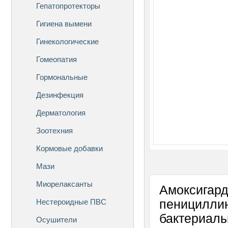
Гепатопротекторы
Гигиена вымени
Гинекологические
Гомеопатия
Гормональные
Дезинфекция
Дерматология
Зоотехния
Кормовые добавки
Мази
Миорелаксанты
Амоксиг
Нестероидные ПВС
пеницилли
бактериа
Осушители