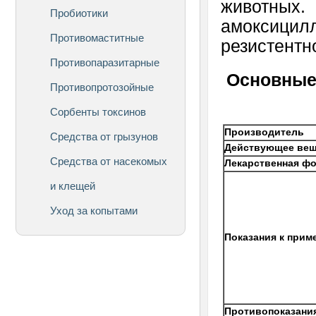
животных
Пробиотики
амоксицил
Противомаститные
резистентн
Противопаразитарные
Основные 
Противопротозойные
Сорбенты токсинов
Производитель
Средства от грызунов
Действующее ве
Средства от насекомых
Лекарственная ф
и клещей
Уход за копытами
Показания к прим
Противопоказани