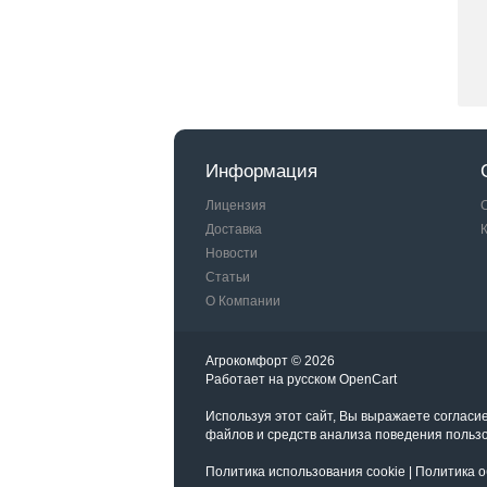
Информация
Лицензия
Доставка
Новости
Статьи
О Компании
Агрокомфорт © 2026
Работает на
русском
OpenCart
Используя этот сайт, Вы выражаете согласи
файлов и средств анализа поведения польз
Политика использования cookie
|
Политика о