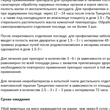
Перед применением препарата для профилактики и лечения посл
санитарную обработку наружных половых органов и корня хвоста
полость матки от воспалительного экссудата. Для профилактики 
при задержании последа: через 12 – 24 часа после отела Трицилли
г, а также под находящуюся во влагалище плаценту в дозе 1,5 г. П
стерильного растительного масла комнатной температуры. Обрабо
самопроизвольного отделения последа, но не более 3 раз.
После оперативного отделения последа: для профилактики забол
вводят в полость матки двукратно в дозе 1,5 – 3 г с интервалом 4
травмах родовых путей после родовспоможения и кесарева сечени
однократно в дозе 1,5-3 г.
Для лечения ран препарат в количестве 3 –6 г (в зависимости от 
равномерно по всей площади раны с захватом прилегающих здоро
необходимости повторного применения препарат наносят в той же
применения.
Для лечения некробактериоза и копытной гнили дистального отдел
комплексной терапии Трициллин наносят в зависимости от площа
поражения в количестве 2,5 – 3 г 2 – 3 раза с интервалом 72 часа.
Сроки ожидания
Убой животных на мясо разрешается не ранее, чем через 6 суток