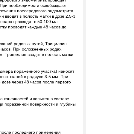
еродового эндометрита проводят
. При необходимости освобождают
и лечения послеродового эндометрита
н вводят в полость матки в дозе 2,5-3
репарат разводят в 50-100 мл
тку проводят каждые 48 часов до
еваний родовых путей, Трициллин
8 часов. При осложненных родах,
я Трициллин вводят в полость матки
размера пораженного участка) наносят
вых тканей в радиусе 3-5 мм. При
 дозе через 48 часов после первого
а конечностей и копытец в составе
ди пораженной поверхности и глубины
, после последнего применения