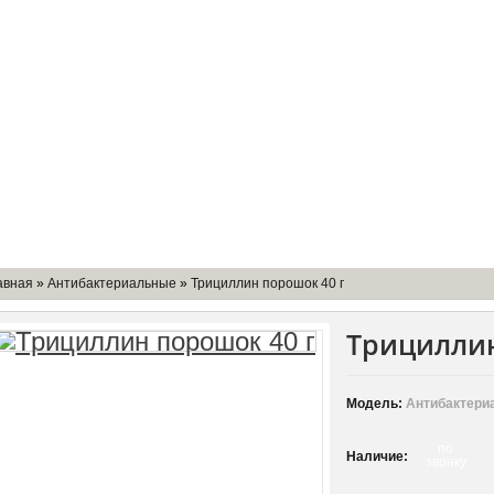
мпании
Доставка
Оборудование
Контакты
авная
»
Антибактериальные
»
Трициллин порошок 40 г
Трициллин
Модель:
Антибактери
по
Наличие:
звонку