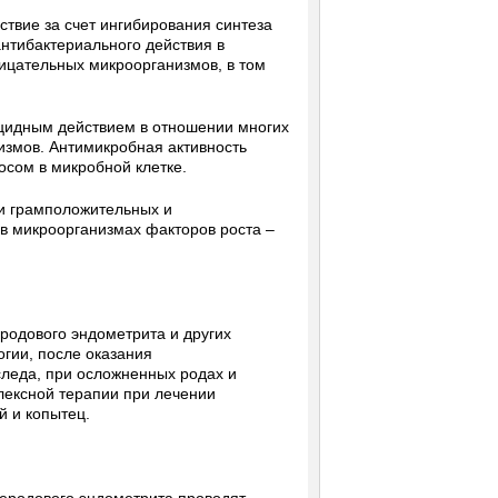
твие за счет ингибирования синтеза
нтибактериального действия в
ицательных микроорганизмов, в том
ицидным действием в отношении многих
змов. Антимикробная активность
осом в микробной клетке.
и грамположительных и
в микроорганизмах факторов роста –
родового эндометрита и других
гии, после оказания
следа, при осложненных родах и
плексной терапии при лечении
й и копытец.