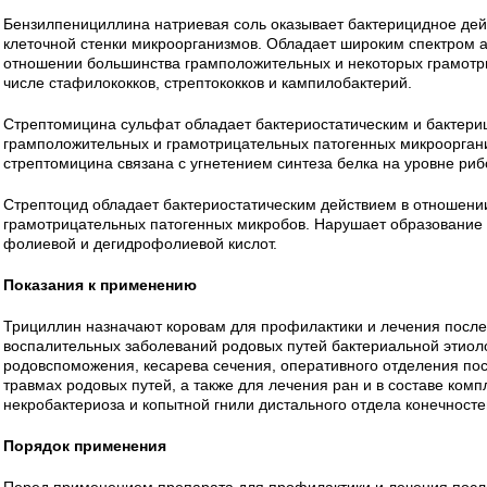
Бензилпенициллина натриевая соль оказывает бактерицидное дейс
клеточной стенки микроорганизмов. Обладает широким спектром а
отношении большинства грамположительных и некоторых грамотр
числе стафилококков, стрептококков и кампилобактерий.
Стрептомицина сульфат обладает бактериостатическим и бактер
грамположительных и грамотрицательных патогенных микрооргани
стрептомицина связана с угнетением синтеза белка на уровне риб
Стрептоцид обладает бактериостатическим действием в отношени
грамотрицательных патогенных микробов. Нарушает образование 
фолиевой и дегидрофолиевой кислот.
Показания к применению
Трициллин назначают коровам для профилактики и лечения после
воспалительных заболеваний родовых путей бактериальной этиоло
родовспоможения, кесарева сечения, оперативного отделения по
травмах родовых путей, а также для лечения ран и в составе ком
некробактериоза и копытной гнили дистального отдела конечносте
Порядок применения