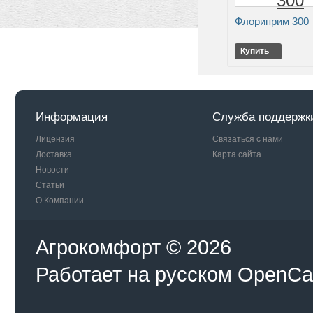
Флориприм 300
Купить
Информация
Служба поддержк
Лицензия
Связаться с нами
Доставка
Карта сайта
Новости
Статьи
О Компании
Агрокомфорт © 2026
Работает на
русском
OpenCa