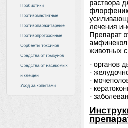
раствора д
Пробиотики
флорфенико
Противомаститные
усиливающ
Противопаразитарные
лечения ин
Препарат о
Противопротозойные
амфинекол
Сорбенты токсинов
животных с
Средства от грызунов
- органов 
Средства от насекомых
- желудочн
и клещей
- мочеполо
Уход за копытами
- кератоко
- заболеван
Инструк
препара