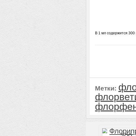
В 1 мл содержится 300
фло
Метки:
флорвет
флорфен