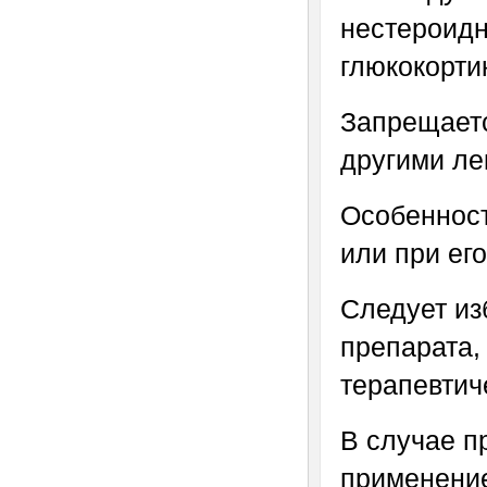
нестероид
глюкокорти
Запрещаетс
другими ле
Особенност
или при ег
Следует из
препарата,
терапевтич
В случае п
применение