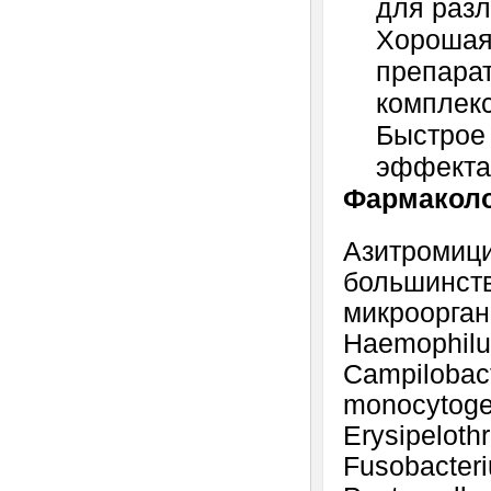
для раз
Хорошая
препарат
комплек
Быстрое 
эффекта 
Фармаколо
Азитромици
большинств
микрооргани
Haemophilus
Campilobacte
monocytogen
Erysipelothr
Fusobacter