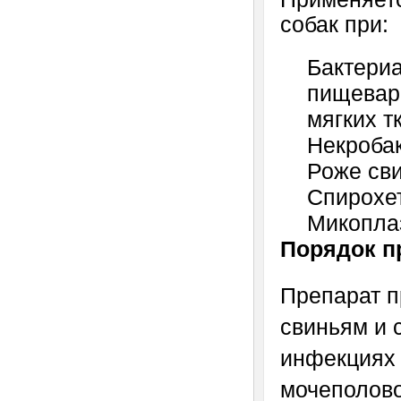
собак при:
Бактери
пищевари
мягких т
Некроба
Роже св
Спирохе
Микопла
Порядок п
Препарат п
свиньям и 
инфекциях 
мочеполово