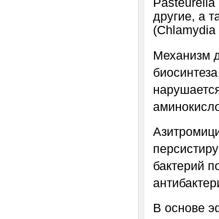
Pasteurella
другие, а 
(Chlamydia 
Механизм д
биосинтеза
нарушается
аминокисло
Азитромици
персистир
бактерий п
антибактер
В основе э