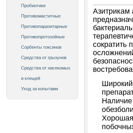
Пробиотики
Азитрикам 
Противомаститные
предназнач
Противопаразитарные
бактериаль
терапевтич
Противопротозойные
сократить 
Сорбенты токсинов
осложнений
Средства от грызунов
безопаснос
Средства от насекомых
востребова
и клещей
Широкий 
Уход за копытами
препарат
Наличие
обезбол
Хорошая 
побочных