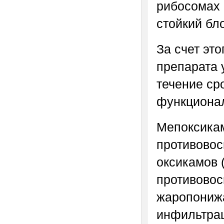
рибосомах 
стойкий бл
За счет эт
препарата 
течение ср
функционал
Мепоксикам
противовос
оксикамов 
противовос
жаропониж
инфильтрац