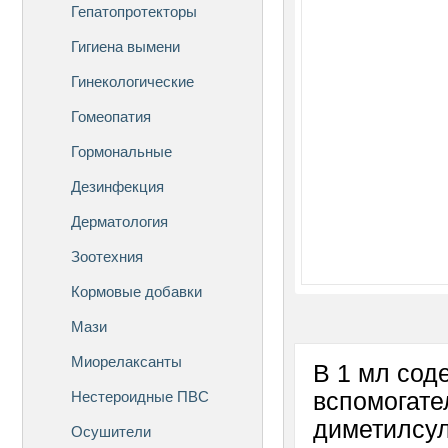
Гепатопротекторы
Гигиена вымени
Гинекологические
Гомеопатия
Гормональные
Дезинфекция
Дерматология
Зоотехния
Кормовые добавки
Мази
Миорелаксанты
В 1 мл сод
Нестероидные ПВС
вспомогате
диметилсу
Осушители