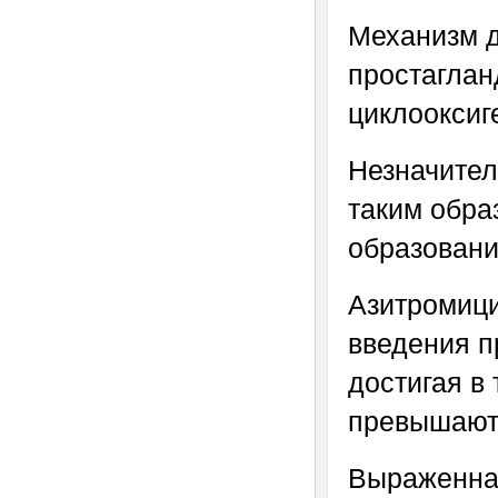
Механизм д
простаглан
циклооксиг
Незначител
таким обра
образовани
Азитромици
введения п
достигая в
превышают 
Выраженная