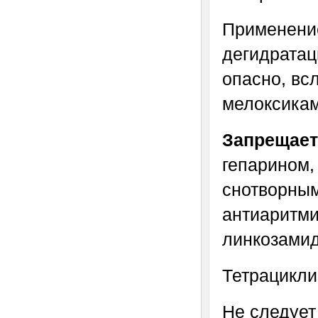
Применение
дегидратац
опасно, вс
мелоксикам
Запрещае
гепарином,
снотворным
антиаритми
линкозамид
Тетрацикли
Не следует