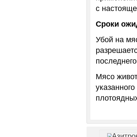
с настояще
Сроки ожи
Убой на мяс
разрешаетс
последнего
Мясо живот
указанного
плотоядных