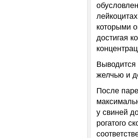
обусловлен
лейкоцитах
которыми о
достигая к
концентрац
Выводится 
желчью и д
После паре
максимальн
у свиней д
рогатого ск
соответств