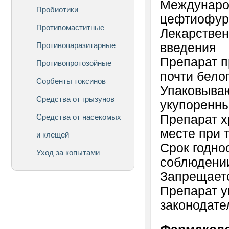
Междунаро
Пробиотики
цефтиофур
Противомаститные
Лекарствен
Противопаразитарные
введения
Препарат п
Противопротозойные
почти бело
Сорбенты токсинов
Упаковыва
Средства от грызунов
укупоренны
Средства от насекомых
Препарат х
месте при 
и клещей
Срок годнос
Уход за копытами
соблюдении
Запрещаетс
Препарат у
законодате