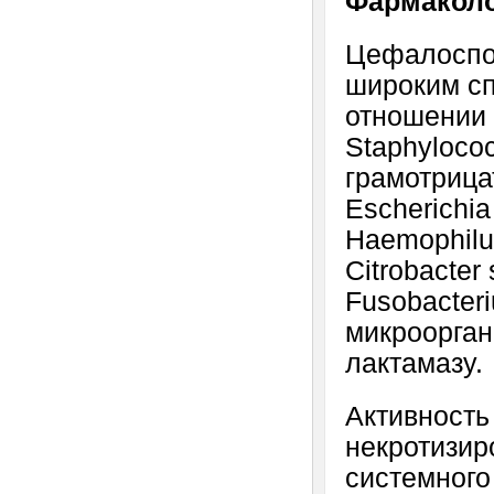
Фармаколо
Цефалоспор
широким сп
отношении 
Staphylococ
грамотрицат
Escherichia
Haemophilus
Citrobacter 
Fusobacteri
микроорган
лактамазу.
Активность
некротизир
системного