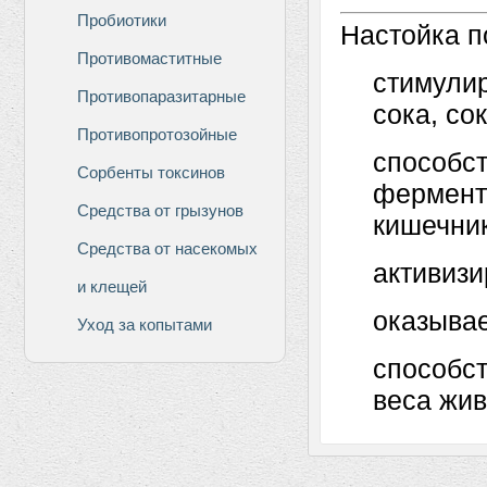
Пробиотики
Настойка п
Противомаститные
стимулир
Противопаразитарные
сока, со
Противопротозойные
способс
Сорбенты токсинов
фермент
Средства от грызунов
кишечни
Средства от насекомых
активизи
и клещей
оказывае
Уход за копытами
способст
веса жив