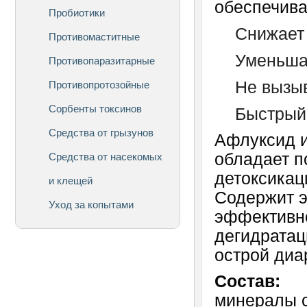
обеспечива
Пробиотики
Снижает 
Противомаститные
Уменьша
Противопаразитарные
Не вызы
Противопротозойные
Сорбенты токсинов
Быстрый
Средства от грызунов
Афлуксид и
обладает 
Средства от насекомых
детоксикац
и клещей
Содержит э
Уход за копытами
эффективн
дегидратац
острой диа
Состав:
минералы с