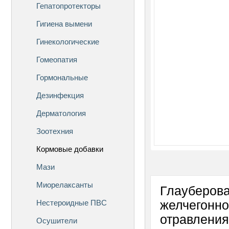
Гепатопротекторы
Гигиена вымени
Гинекологические
Гомеопатия
Гормональные
Дезинфекция
Дерматология
Зоотехния
Кормовые добавки
Мази
Миорелаксанты
Глауберова
Нестероидные ПВС
желчегонно
отравления
Осушители