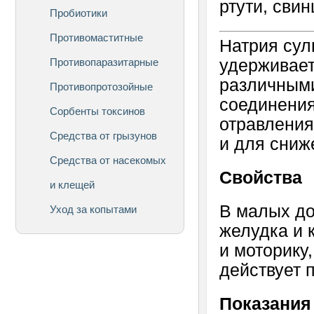
ртути, свин
Пробиотики
Противомаститные
Натрия сул
Противопаразитарные
удерживает
различными
Противопротозойные
соединения
Сорбенты токсинов
отравления
Средства от грызунов
и для сниж
Средства от насекомых
Свойства
и клещей
В малых до
Уход за копытами
желудка и 
и моторику
действует 
Показания