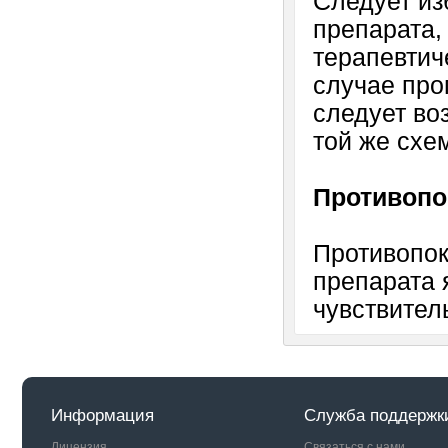
Следует из
препарата,
терапевтич
случае про
следует во
той же схе
Противопо
Противопок
препарата 
чувствител
Информация
Служба поддержк
Лицензия
Связаться с нами