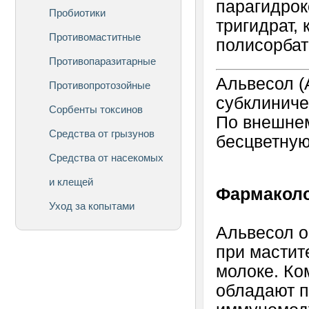
парагидрок
Пробиотики
тригидрат,
Противомаститные
полисорбат
Противопаразитарные
Альвесол (
Противопротозойные
субклиничес
Сорбенты токсинов
По внешнем
Средства от грызунов
бесцветную
Средства от насекомых
и клещей
Фармаколо
Уход за копытами
Альвесол о
при мастит
молоке. Ко
обладают 