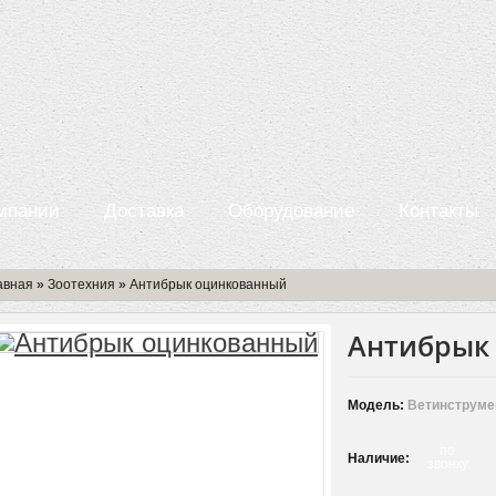
мпании
Доставка
Оборудование
Контакты
авная
»
Зоотехния
»
Антибрык оцинкованный
Антибрык
Модель:
Ветинструме
по
Наличие:
звонку