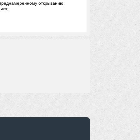
епреднамеренному открыванию;
чка;