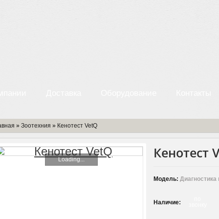
мпании
Доставка
Оборудование
Контакты
авная
»
Зоотехния
»
Кенотест VetQ
Кенотест 
Loading...
Модель:
Диагностика 
по
Наличие:
звонку