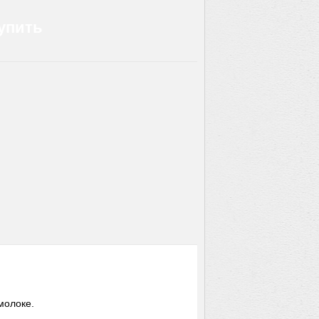
упить
молоке.