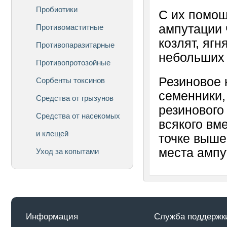
Пробиотики
С их помощ
ампутации 
Противомаститные
козлят, ягн
Противопаразитарные
небольших 
Противопротозойные
Резиновое 
Сорбенты токсинов
семенники,
Средства от грызунов
резинового
Средства от насекомых
всякого вм
и клещей
точке выше
места ампу
Уход за копытами
Информация
Служба поддержк