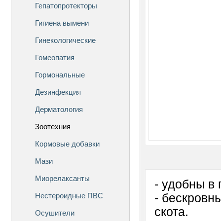
Гепатопротекторы
Гигиена вымени
Гинекологические
Гомеопатия
Гормональные
Дезинфекция
Дерматология
Зоотехния
Кормовые добавки
Мази
Миорелаксанты
- удобны в
Нестероидные ПВС
- бескровн
скота.
Осушители