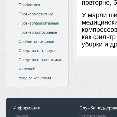
повторно, б
Пробиотики
У марли ши
Противомаститные
медицински
Противопаразитарные
компрессов
Противопротозойные
как фильтр
Сорбенты токсинов
уборки и д
Средства от грызунов
Средства от насекомых
и клещей
Уход за копытами
Информация
Служба поддержк
Лицензия
Связаться с нами