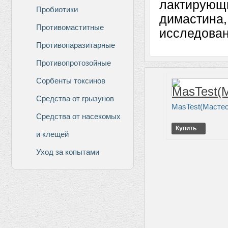
лактирующи
Пробиотики
димастина,
Противомаститные
исследован
Противопаразитарные
Противопротозойные
Сорбенты токсинов
Средства от грызунов
MasTest(Мастес
Средства от насекомых
Купить
и клещей
Уход за копытами