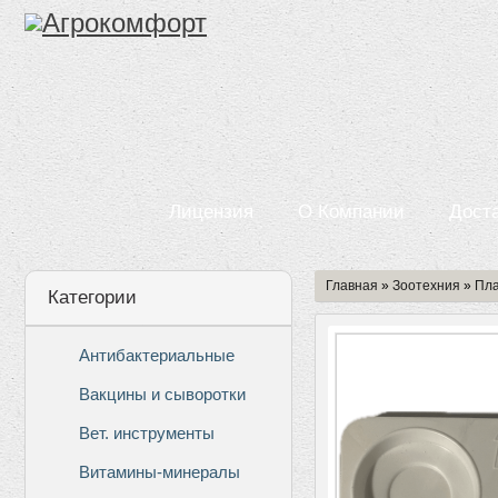
Лицензия
О Компании
Дост
Главная
»
Зоотехния
»
Пла
Категории
Антибактериальные
Вакцины и сыворотки
Вет. инструменты
Витамины-минералы