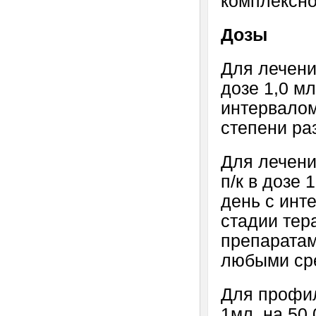
комплексно
Дозы
Для лечения
дозе 1,0 мл
интервалом 
степени ра
Для лечени
п/к в дозе 
день с инт
стадии тер
препаратам
любыми сре
Для профил
1мл, на 50,