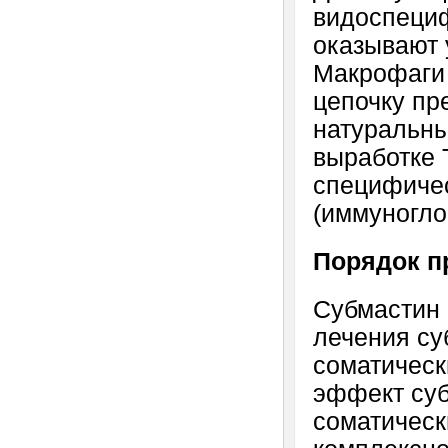
видоспециф
оказывают 
Макрофаги
цепочку пр
натуральны
выработке 
специфичес
(иммуногло
Порядок п
Субмастин 
лечения су
соматическ
эффект суб
соматическ