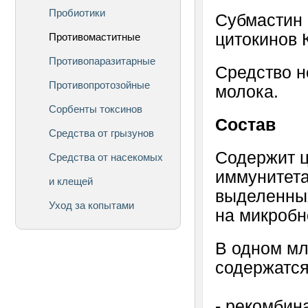
Пробиотики
Субмастин 
цитокинов 
Противомаститные
Противопаразитарные
Средство н
Противопротозойные
молока.
Сорбенты токсинов
Состав
Средства от грызунов
Содержит ц
Средства от насекомых
иммунитета
и клещей
выделенных
Уход за копытами
на микробн
В одном мл
содержатся
- рекомбин