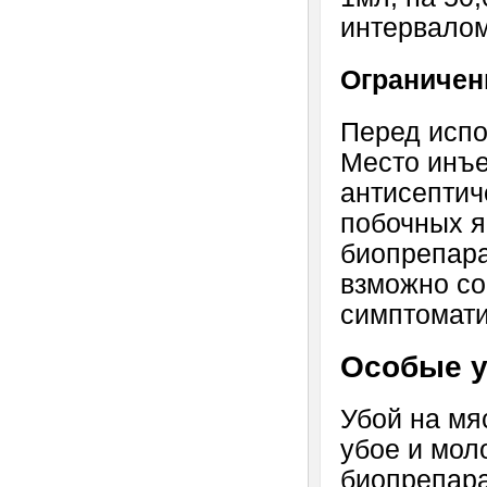
интервалом
Ограничен
Перед испо
Место инъ
антисептич
побочных я
биопрепара
взможно со
симптомати
Особые у
Убой на мя
убое и мол
биопрепара