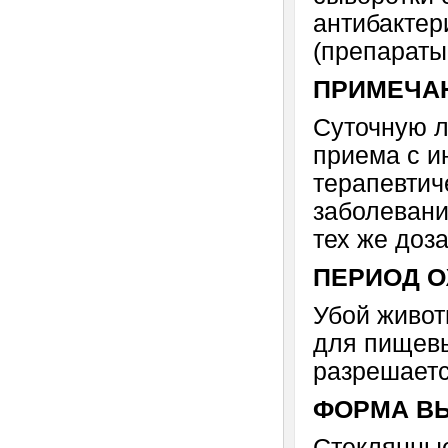
антибакте
(препараты
ПРИМЕЧА
Суточную л
приема с и
терапевтич
заболевани
тех же доз
ПЕРИОД 
Убой живот
для пищевы
разрешаетс
ФОРМА В
Стеклянные