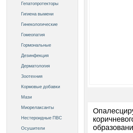
Гепатопротекторы
Гигиена вымени
Гинекологические
Гомеопатия
Гормональные
Дезинфекция
Дерматология
Зоотехния
Кормовые добавки
Мази
Миорелаксанты
Опалесциру
Нестероидные ПВС
коричневог
образовани
Осушители