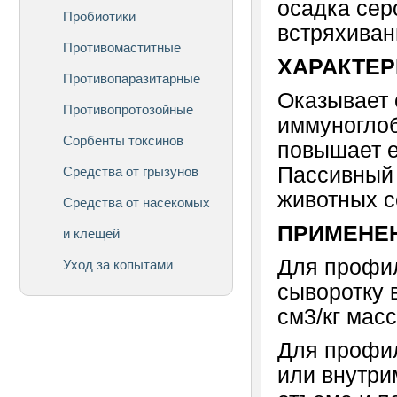
осадка сер
Пробиотики
встряхиван
Противомаститные
ХАРАКТЕР
Противопаразитарные
Оказывает 
Противопротозойные
иммуноглоб
Сорбенты токсинов
повышает е
Пассивный 
Средства от грызунов
животных с
Средства от насекомых
ПРИМЕНЕ
и клещей
Для профил
Уход за копытами
сыворотку 
см3/кг масс
Для профил
или внутри