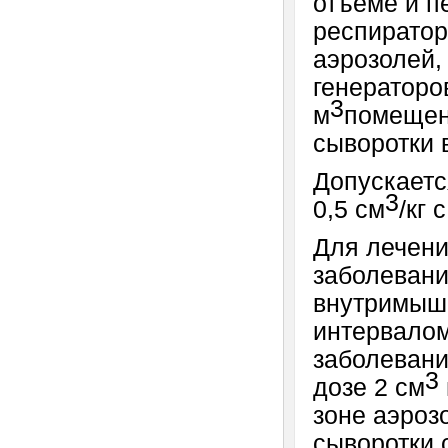
отъеме и п
респиратор
аэрозолей,
генераторов
3
м
помещен
сыворотки 
Допускаетс
3
0,5 см
/кг 
Для лечени
заболевани
внутримыше
интервалом
заболевани
3
дозе 2 см
зоне аэроз
сыворотки 