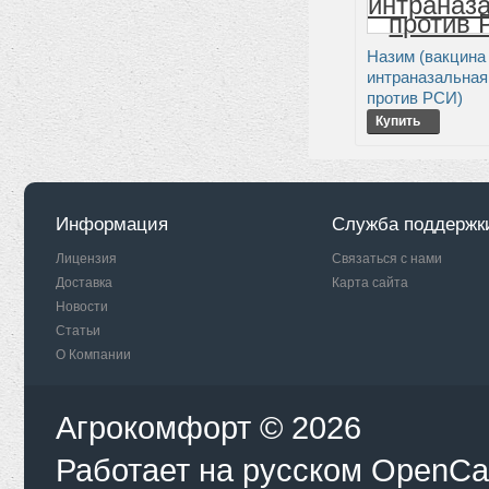
Назим (вакцина
интраназальная
против РСИ)
Купить
Информация
Служба поддержк
Лицензия
Связаться с нами
Доставка
Карта сайта
Новости
Статьи
О Компании
Агрокомфорт © 2026
Работает на
русском
OpenCa