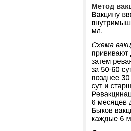
Метод вак
Вакцину вв
внутримыше
мл.
Схема вак
прививают 
затем рева
за 50-60 су
позднее 30 
сут и стар
Ревакцинац
6 месяцев 
Быков вакц
каждые 6 м