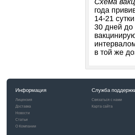
Схема вак
года приви
14-21 сутк
30 дней до 
вакцинирую
интервалом
в той же до
Информация
Служба поддержк
Лицензия
Связаться с нами
Доставка
Карта сайта
Новости
Статьи
О Компании