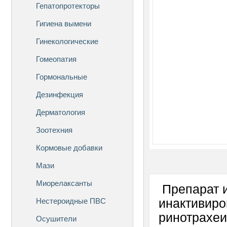
Гепатопротекторы
Гигиена вымени
Гинекологические
Гомеопатия
Гормональные
Дезинфекция
Дерматология
Зоотехния
Кормовые добавки
Мази
Миорелаксанты
Препарат и
Нестероидные ПВС
инактивиро
ринотрахеи
Осушители