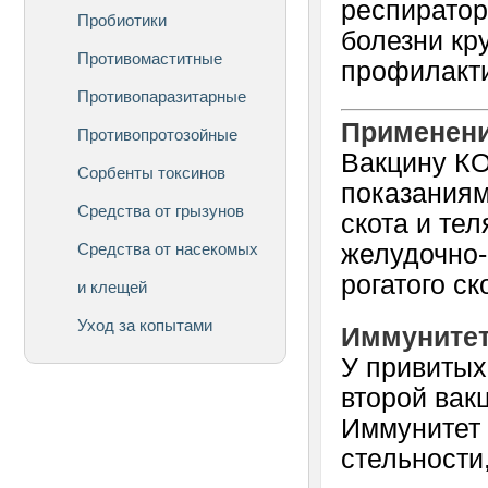
респиратор
Пробиотики
болезни кр
Противомаститные
профилакт
Противопаразитарные
Применени
Противопротозойные
Вакцину К
Сорбенты токсинов
показаниям
Средства от грызунов
скота и те
Средства от насекомых
желудочно-
рогатого ск
и клещей
Уход за копытами
Иммунитет
У привитых
второй вак
Иммунитет 
стельности