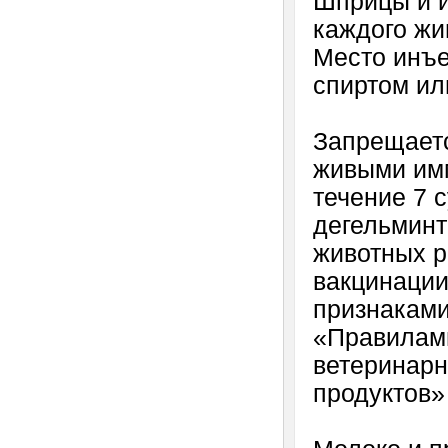
Шприцы и и
каждого жи
Место инъ
спиртом и
Запрещаетс
живыми имм
течение 7 с
дегельминт
животных р
вакцинации
признаками
«Правилами
ветеринарн
продуктов» 