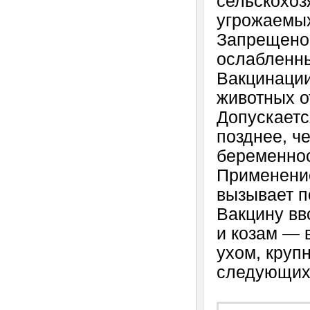
сельскохоз
угрожаемых
Запрещено 
ослабленн
Вакцинации
животных о
Допускаетс
позднее, ч
беременнос
Применение
вызывает п
Вакцину вв
и козам — 
ухом, круп
следующих