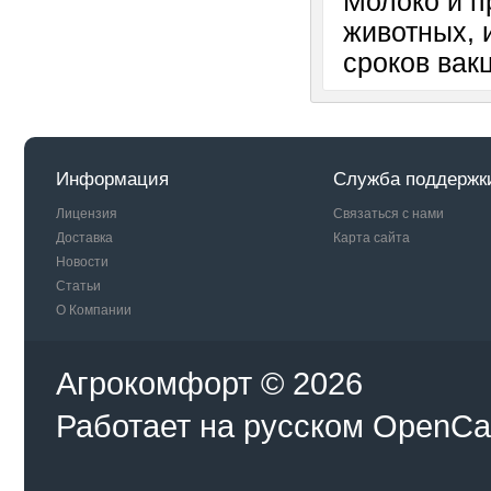
Молоко и п
животных, 
сроков вак
Информация
Служба поддержк
Лицензия
Связаться с нами
Доставка
Карта сайта
Новости
Статьи
О Компании
Агрокомфорт © 2026
Работает на
русском
OpenCa