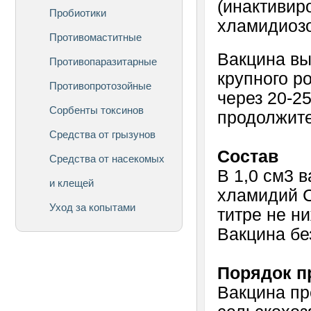
(инактивир
Пробиотики
хламидиозо
Противомаститные
Вакцина вы
Противопаразитарные
крупного ро
Противопротозойные
через 20-2
Сорбенты токсинов
продолжите
Средства от грызунов
Состав
Средства от насекомых
В 1,0 см3 
и клещей
хламидий C
Уход за копытами
титре не н
Вакцина бе
Порядок п
Вакцина пр