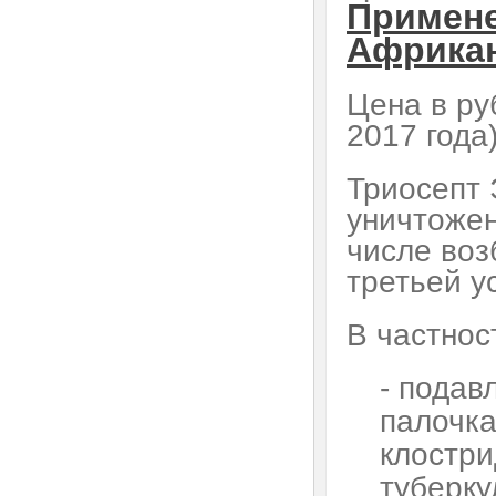
Примене
Африкан
Цена в ру
2017 года
Триосепт
уничтожен
числе
воз
третьей у
В частнос
- подав
палочка
клостри
туберку