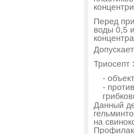
концентри
Перед при
воды 0,5 
концентрат
Допускает
Триосепт 
- объек
- проти
грибков
Данный де
гельминто
на свинок
Профилакт