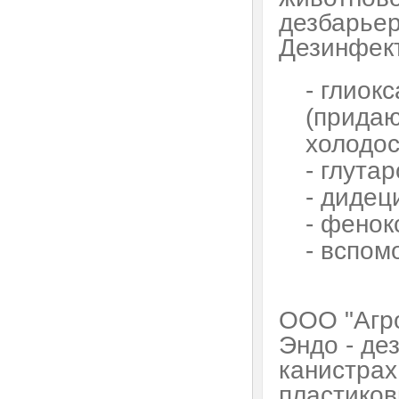
дезбарьер
Дезинфект
- глиок
(придаю
холодос
- глута
- диде
- фенок
- вспом
ООО "Агро
Эндо - де
канистрах
пластиков