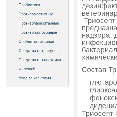
дезинфект
Пробиотики
ветеринар
Противомаститные
Триосепт 
Противопаразитарные
предназна
Противопротозойные
надзора, 
инфекцион
Сорбенты токсинов
бактериал
Средства от грызунов
химически
Средства от насекомых
Состав Тр
и клещей
Уход за копытами
глютаро
глиокса
фенокс
дидеци
Триосепт