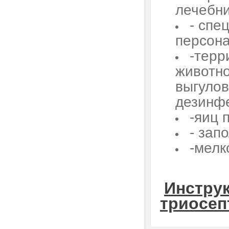
лечебни
- спе
персона
-терр
животно
выгулов
дезинф
-яиц 
- зап
-мелк
Инструк
триосеп