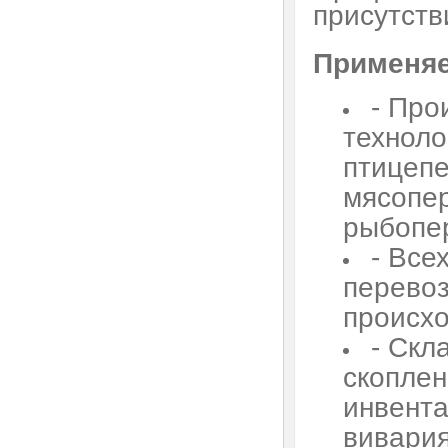
присутств
Применяе
- Про
техноло
птицеп
мясопе
рыбопе
- Все
перевоз
происх
- Скл
скоплен
инвента
вивария