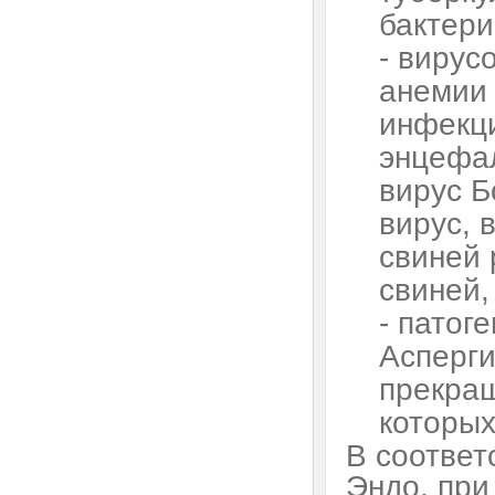
бактери
- вирус
анемии 
инфекци
энцефал
вирус Б
вирус, 
свиней 
свиней,
- патог
Асперги
прекращ
которых
В соответ
Эндо, при