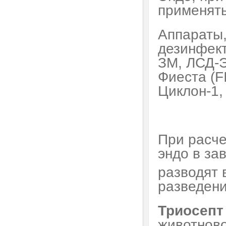
применять
Аппараты
дезинфект
ЗМ, ЛСД-Э
Фиеста (F
Циклон-1,
При расче
эндо в за
разводят 
разведени
Триосепт
животново