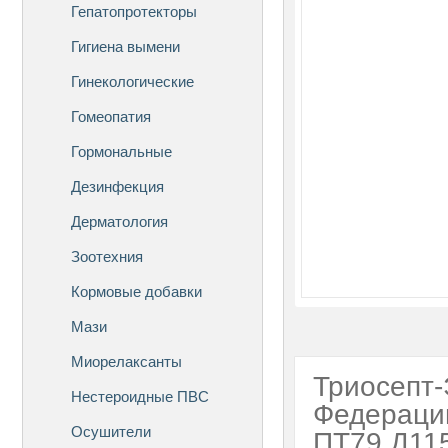
Гепатопротекторы
Гигиена вымени
Гинекологические
Гомеопатия
Гормональные
Дезинфекция
Дерматология
Зоотехния
Кормовые добавки
Мази
Миорелаксанты
Триосепт-
Нестероидные ПВС
Федераци
Осушители
ПТ79.Д11