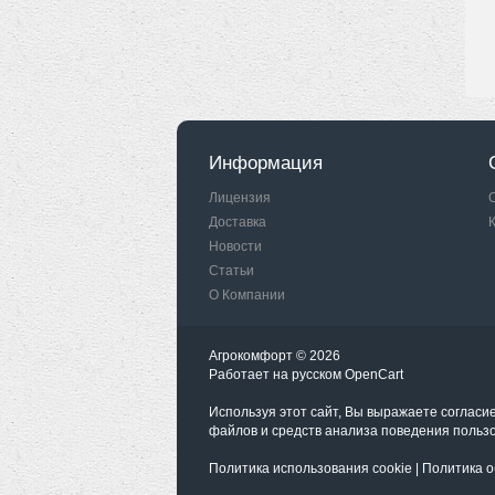
Информация
Лицензия
Доставка
Новости
Статьи
О Компании
Агрокомфорт © 2026
Работает на
русском
OpenCart
Используя этот сайт, Вы выражаете согласи
файлов и средств анализа поведения польз
Политика использования cookie
|
Политика о