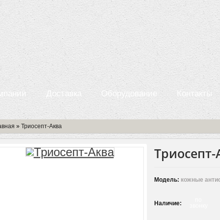
мпании
Доставка
Оборудование
Контакты
авная
»
Триосепт-Аква
Триосепт-
Модель:
кожные анти
по
Наличие:
звонку