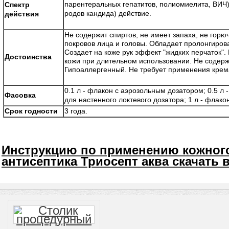
парентеральных гепатитов, полиомиелита, ВИЧ)
Спектр
родов кандида) действие.
действия
Не содержит спиртов, не имеет запаха, не горю
покровов лица и головы. Обладает пролонгиров
Создает на коже рук эффект "жидких перчаток".
Достоинства
кожи при длительном использовании. Не содерж
Гипоаллергенный. Не требует применения крем
0.1 л - флакон с аэрозольным дозатором; 0.5 л 
Фасовка
для настенного локтевого дозатора; 1 л - флакон
Срок годности
3 года.
Инструкцию по применению кожног
антисептика Триосепт аква скачать 