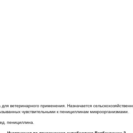
а для ветеринарного применения. Назначается сельскохозяйствен
вызыванных чувствительными к пенициллинам микроорганизмами.
 ед. пенициллина.
Инструкция по применению антибиотика Ветбензицин-3