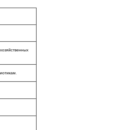
охозяйственных
иотикам.