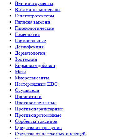
Вет. инструменты
Витамины-минералы
Гепатопротекторы
Гигиена вымени
Гинекологические
Гомеопатия
Гормональные
Дезинфекция
Дерматология
Зоотехния
Кормовые добавки
Мази
Миорелаксанты
Нестероидные ПВС
Осушители
Пробиотики
Противомаститные
Противопаразитарные
Противопротозойные
Сорбенты токсинов
Средства от грызунов
Средства от насекомых и клещей