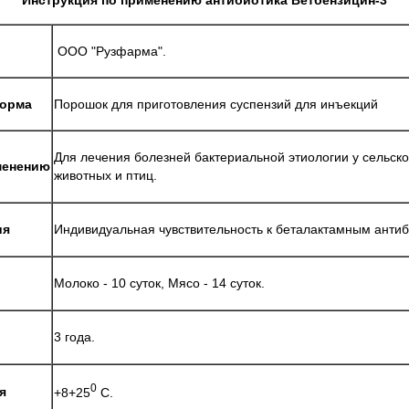
ООО "Рузфарма".
форма
Порошок для приготовления суспензий для инъекций
Для лечения болезней бактериальной этиологии у сельск
менению
животных и птиц.
ия
Индивидуальная чувствительность к беталактамным антиб
Молоко - 10 суток, Мясо - 14 суток.
3 года.
0
я
+8+25
С.