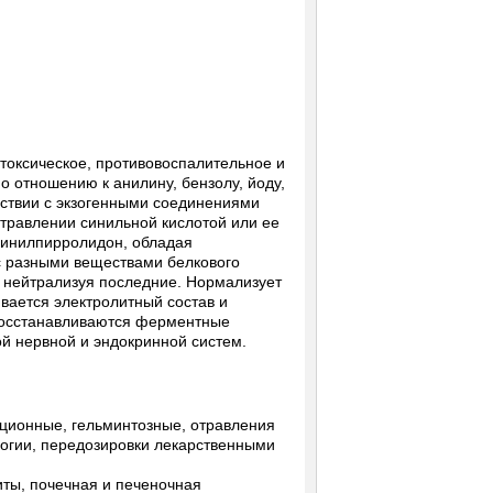
токсическое, противовоспалительное и
 отношению к анилину, бензолу, йоду,
йствии с экзогенными соединениями
отравлении синильной кислотой или ее
винилпирролидон, обладая
 разными веществами белкового
, нейтрализуя последние. Нормализует
вается электролитный состав и
 восстанавливаются ферментные
ой нервной и эндокринной систем.
кционные, гельминтозные, отравления
огии, передозировки лекарственными
ты, почечная и печеночная