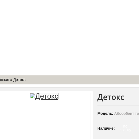
мпании
Доставка
Оборудование
Контакты
авная
»
Детокс
Детокс
Модель:
Абсорбент то
по
Наличие:
звонку