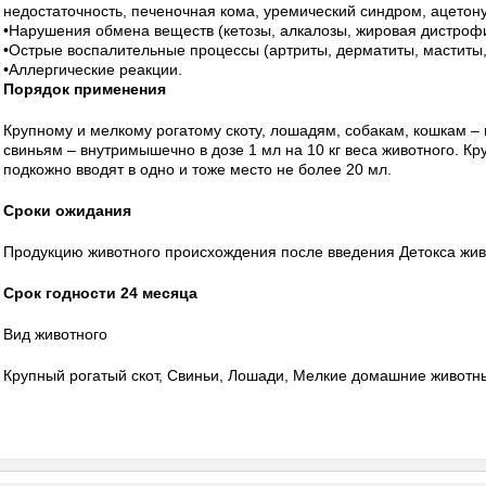
недостаточность, печеночная кома, уремический синдром, ацетону
•Нарушения обмена веществ (кетозы, алкалозы, жировая дистроф
•Острые воспалительные процессы (артриты, дерматиты, маститы,
•Аллергические реакции.
Порядок применения
Крупному и мелкому рогатому скоту, лошадям, собакам, кошкам –
свиньям – внутримышечно в дозе 1 мл на 10 кг веса животного. К
подкожно вводят в одно и тоже место не более 20 мл.
Сроки ожидания
Продукцию животного происхождения после введения Детокса жив
Срок годности 24 месяца
Вид животного
Крупный рогатый скот, Свиньи, Лошади, Мелкие домашние животны