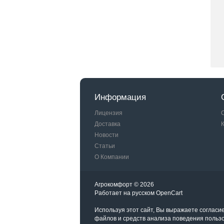
Информация
Лицензия
Доставка
Новости
Статьи
О Компании
Агрокомфорт © 2026
Работает на
русском
OpenCart
Используя этот сайт, Вы выражаете согласи
файлов и средств анализа поведения польз