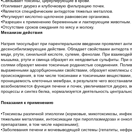
•Связывает токсины, циркулирующие в крови.
•Усиливает диурез и клубочковую фильтрацию почек.
•Является специфическим антидотом тяжелых металлов.
•Регулирует кислотно-щелочное равновесие организма.
•Разрешен к применению беременным и лактирующим животным.
•Отсутствие сроков ожидания по мясу и молоку.
Механизм действия
Натрия тиосульфат при парентеральном введении проявляет анти
десенсибилизирующее действие. Обладает свойствами антидота по
меди, ртути, синильной кислоте, сулеме, фенолам. При взаимоде
мышьяка, ртути и свинца образует их неядовитые сульфиты. При 
солями образует менее токсичные роданистые соединения. Поли
выраженными адсорбционными свойствами, образует комплексы с
происхождения, в том числе токсинами и токсичными веществами
проницаемость клеточных мембран, в результате чего восстанавли
возобновляются функция печени и почек, увеличивается диурез,
процессы и синтез белка, нормализуется деятельность центральн
Показания к применению
•Токсикозы различной этиологии (кормовые, микотоксикозы, инфе
тяжелыми металлами, интоксикации при пироплазмидозах и онкол
препаратами, в том числе наркозными);
•Заболевания печени и мочевыводящей системы (гепатиты, нефри