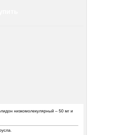
упить
олидон низкомолекулярный – 50 мг и
русла.