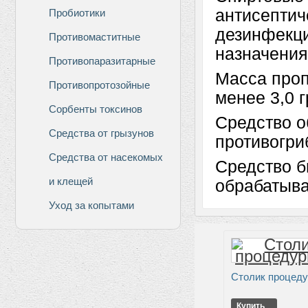
антисептич
Пробиотики
дезинфекци
Противомаститные
назначения
Противопаразитарные
Масса проп
Противопротозойные
менее 3,0 
Сорбенты токсинов
Средство о
Средства от грызунов
противогри
Средства от насекомых
Средство б
и клещей
обрабатыв
Уход за копытами
Столик процед
Купить