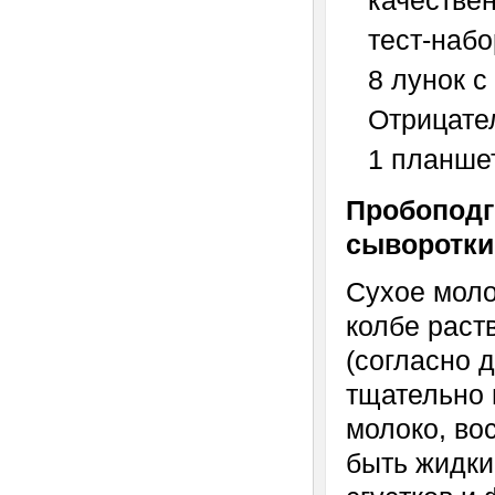
качестве
тест-набо
8 лунок 
Отрицате
1 планшет
Пробоподг
сыворотки
Сухое моло
колбе раст
(согласно 
тщательно 
молоко, во
быть жидки