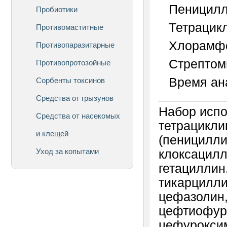
Пеницилл
Пробиотики
Тетрацикл
Противомаститные
Хлорамфе
Противопаразитарные
Стрептом
Противопротозойные
Время ан
Сорбенты токсинов
Средства от грызунов
Набор испо
Средства от насекомых
тетрацикли
и клещей
(пеницилли
Уход за копытами
клоксацилл
гетациллин
тикарцилли
цефазолин,
цефтиофур,
цефуроксим