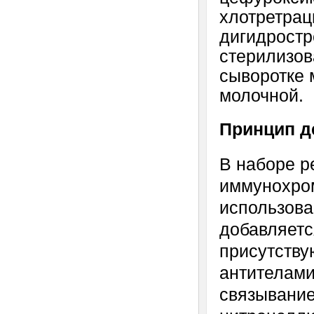
хлотретрац
дигидростр
стерилизов
сыворотке 
молочной.
Принцип д
В наборе р
иммунохром
использова
добавляетс
присутству
антителами
связывание