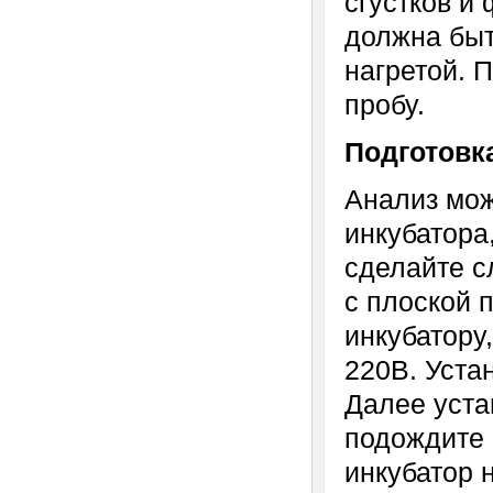
сгустков и
должна быт
нагретой. 
пробу.
Подготовка
Анализ мож
инкубатора
сделайте с
с плоской 
инкубатору,
220В. Уста
Далее уста
подождите 
инкубатор 