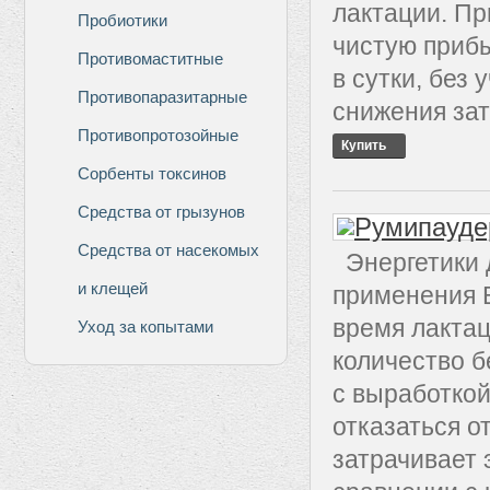
лактации. П
Пробиотики
чистую прибы
Противомаститные
в сутки, без
Противопаразитарные
снижения зат
Противопротозойные
Купить
Сорбенты токсинов
Средства от грызунов
Средства от насекомых
Энергетики 
и клещей
применения 
время лактац
Уход за копытами
количество б
с выработкой
отказаться о
затрачивает 