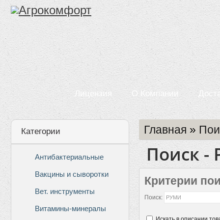
Лицензия
О Компании
Дост
Главная
»
Пои
Категории
Поиск -
Антибактериальные
Вакцины и сыворотки
Критерии по
Вет. инструменты
Поиск:
Витамины-минералы
Искать в описании тов