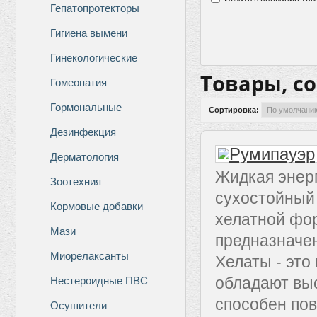
Гепатопротекторы
Гигиена вымени
Гинекологические
Товары, с
Гомеопатия
Гормональные
Сортировка:
Дезинфекция
Дерматология
Жидкая энерг
Зоотехния
сухостойный 
Кормовые добавки
хелатной фо
Мази
предназначен
Миорелаксанты
Хелаты - это
обладают вы
Нестероидные ПВС
способен пов
Осушители